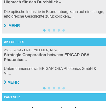
Hightech für den Durchblick –…
Die optische Industrie in Brandenburg kann auf eine lange,
erfolgreiche Geschichte zurückblicken.…
MEHR
AKTUELLES
26.06.2024
2
UNTERNEHMEN, NEWS
Strategic Cooperation between EPIGAP OSA
Photonics…
…
P
Unternehmensnews EPIGAP OSA Photonics GmbH &
VI…
MEHR
PARTNER