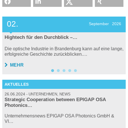
02.
September
2026
Hightech für den Durchblick –…
Die optische Industrie in Brandenburg kann auf eine lange,
erfolgreiche Geschichte zurückblicken.…
MEHR
AKTUELLES
26.06.2024
2
UNTERNEHMEN, NEWS
Strategic Cooperation between EPIGAP OSA
Photonics…
…
P
Unternehmensnews EPIGAP OSA Photonics GmbH &
VI…