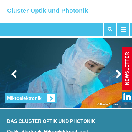
Cluster Optik und Photonik
NEWSLETTER
Mikroelektronik
© Berlin Partner
DAS CLUSTER OPTIK UND PHOTONIK
Optik, Photonik, Mikroelektronik und