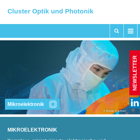
Cluster Optik und Photonik
NEWSLETTER
Mikroelektronik
© Berlin Partner
MIKROELEKTRONIK