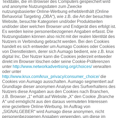
Textdatei, die im Browser des Computers gespeichert wird
und anonyme Nutzungsdaten zum Zwecke
nutzungsbasierter Online-Werbung erhebt/enthält (Online
Behavorial Targeting „OBA“), wie z.B. die Art der besuchten
Website, besuchte Kategorien und/oder Produktseiten
und/oder über welchen Browser und Endgerät dies erfolgt ist.
Es werden keine personenbezogenen Angaben erfasst. Die
Nutzungsdaten können also nicht mit der realen Identität des
Nutzers in Verbindung gebracht werden. Bei den Cookies
handelt es sich entweder um Aumago Cookies oder Cookies
von Dienstleistern, derer sich Aumago bedient, wie z.B. krux
digital Inc. Der Nutzer kann die Cookies jederzeit entweder
direkt im Browser löschen oder seine Cookie-Präferenzen
unter
http://www.networkadvertising.org/choices/
verwalten
oder unter
http://www.krux.com/krux_privacy/consumer_choice/
die
Cookies von Aumago ausschalten. Aumago segmentiert auf
Grundlage dieser anonymen Analyse des Surfverhaltens des
Nutzers diese Angaben aus den Cookies nach Branchen,
z.B. Browser „1“ erhält auf Website „X“ den Cookie „Branche
A“ und ermöglicht aus den daraus vermuteten Interessen
eine gezieltere Online-Werbung. Im Auftrag von
„SIGNALGEBER“ wird Aumago diese anonymen, nicht
personenbezogenen Angaben verwenden, um diese im