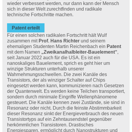
wieder verbessert werden, nur dann kann der Mensch
sich in dieser Welt zurechtfinden und radikale
technische Fortschritte machen.
Patent erteilt
Für einen solchen radikalen Fortschritt hält Wulf
zusammen mit
Prof. Hans Richter
und seinem
ehemaligen Studenten Martin Reichenbach ein
Patent
mit dem Namen
„Zweikanalhalbleiter-Bauelement“
,
seit Januar 2022 auch für die USA. Es ist ein
nanoskaliges Bauelement, sprich es geht hier um
winzige Strukturen unterhalb unserer
Wahrnehmungsschwellen. Die zwei Kanäle des
Transistors, der als winziger Schalter auf Chips
eingesetzt werden kann, kommunizieren nach Gesetzen
der Quantenwelt. Es werden keine Teilchen transportiert,
sondern durch minimale Eingriffe Wellenphänomene
gesteuert. Die Kanäle kennen zwei Zustände, sie sind in
Resonanz oder nicht. Durch die feinste Abstimmbarkeit
dieser Resonanz sinkt der Energieverbrauch des neuen
Transistortyps auf ein Zehntausendstel gegenüber
herkömmlichen Transistoren. Drastisches
Energiesparen, ermöglicht durch Nanostrukturen und