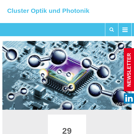
Cluster Optik und Photonik
NEWSLETTER
© WFBB
29