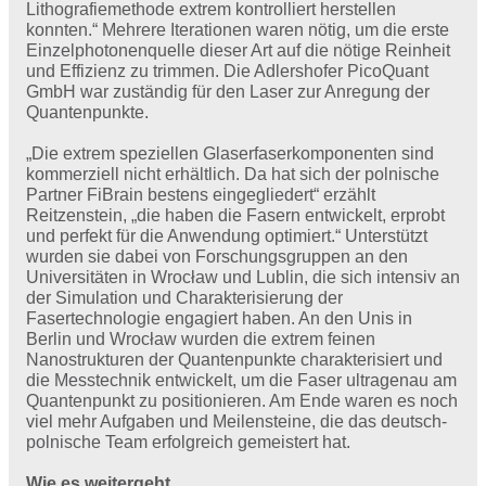
Lithografiemethode extrem kontrolliert herstellen
konnten.“ Mehrere Iterationen waren nötig, um die erste
Einzelphotonenquelle dieser Art auf die nötige Reinheit
und Effizienz zu trimmen. Die Adlershofer PicoQuant
GmbH war zuständig für den Laser zur Anregung der
Quantenpunkte.
„Die extrem speziellen Glaserfaserkomponenten sind
kommerziell nicht erhältlich. Da hat sich der polnische
Partner FiBrain bestens eingegliedert“ erzählt
Reitzenstein, „die haben die Fasern entwickelt, erprobt
und perfekt für die Anwendung optimiert.“ Unterstützt
wurden sie dabei von Forschungsgruppen an den
Universitäten in Wrocław und Lublin, die sich intensiv an
der Simulation und Charakterisierung der
Fasertechnologie engagiert haben. An den Unis in
Berlin und Wrocław wurden die extrem feinen
Nanostrukturen der Quantenpunkte charakterisiert und
die Messtechnik entwickelt, um die Faser ultragenau am
Quantenpunkt zu positionieren. Am Ende waren es noch
viel mehr Aufgaben und Meilensteine, die das deutsch-
polnische Team erfolgreich gemeistert hat.
Wie es weitergeht