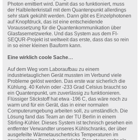
Photon emittiert wird. Damit das so funktioniert, muss
der Halbleiterkristall mit dem Quantenpunkt allerdings
sehr stark gekühlt werden. Dann gibt es Einzelphotonen
auf Knopfdruck, das ist eine entscheidende
Voraussetzung für die Quantenkommunikation über
Glasfasernetzwerke. Und das System aus dem FI-
SEQUR-Projekt ist weltweit das erste, dass das so rein
in so einer kleinen Bauform kann.
Eine wirklich coole Sache…
Auf dem Weg vom Laboraufbau zu einem
industrietauglichen Gerät mussten im Verbund viele
Probleme gelöst werden. Das erste war sicherlich die
Kühlung. 40 Kelvin oder -233 Grad Celsius braucht so
ein Quantenpunkt, um zuverlässig zu funktionieren.
Flüssiger Stickstoff hat etwa -196 C, das wäre noch zu
warm und für ein Gerät, das in einer normalen
Computerumgebung arbeiten soll, zu umständlich. Die
Lösung fand das Team an der TU Berlin in einem
Stirling-Kühler. Dieses System ist technisch gesehen ein
entfernter Verwandter unseres Kühlschranks, der über
ausgefeilte Wärmetauschertricks Temperaturen im