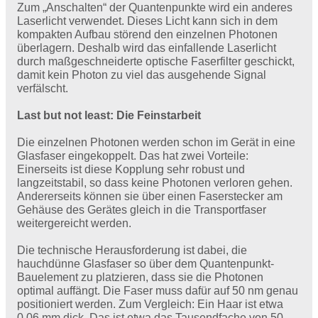
Zum „Anschalten“ der Quantenpunkte wird ein anderes
Laserlicht verwendet. Dieses Licht kann sich in dem
kompakten Aufbau störend den einzelnen Photonen
überlagern. Deshalb wird das einfallende Laserlicht
durch maßgeschneiderte optische Faserfilter geschickt,
damit kein Photon zu viel das ausgehende Signal
verfälscht.
Last but not least: Die Feinstarbeit
Die einzelnen Photonen werden schon im Gerät in eine
Glasfaser eingekoppelt. Das hat zwei Vorteile:
Einerseits ist diese Kopplung sehr robust und
langzeitstabil, so dass keine Photonen verloren gehen.
Andererseits können sie über einen Faserstecker am
Gehäuse des Gerätes gleich in die Transportfaser
weitergereicht werden.
Die technische Herausforderung ist dabei, die
hauchdünne Glasfaser so über dem Quantenpunkt-
Bauelement zu platzieren, dass sie die Photonen
optimal auffängt. Die Faser muss dafür auf 50 nm genau
positioniert werden. Zum Vergleich: Ein Haar ist etwa
0,06 mm dick. Das ist etwa das Tausendfache von 50