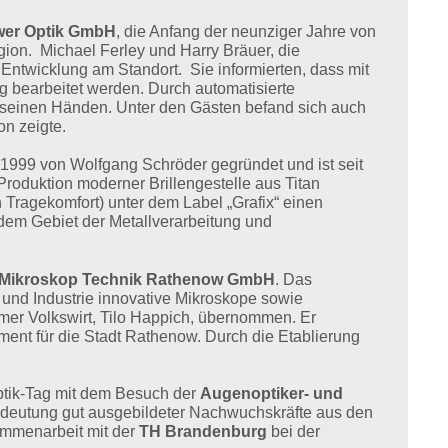
er Optik GmbH
, die Anfang der neunziger Jahre von
ion. Michael Ferley und Harry Bräuer, die
Entwicklung am Standort. Sie informierten, dass mit
ng bearbeitet werden. Durch automatisierte
 in seinen Händen. Unter den Gästen befand sich auch
on zeigte.
999 von Wolfgang Schröder gegründet und ist seit
roduktion moderner Brillengestelle aus Titan
n Tragekomfort) unter dem Label „Grafix“ einen
 dem Gebiet der Metallverarbeitung und
 Mikroskop Technik Rathenow GmbH
. Das
und Industrie innovative Mikroskope sowie
mer Volkswirt, Tilo Happich, übernommen. Er
ment für die Stadt Rathenow. Durch die Etablierung
tik-Tag mit dem Besuch der
Augenoptiker- und
edeutung gut ausgebildeter Nachwuchskräfte aus den
ammenarbeit mit der
TH Brandenburg
bei der