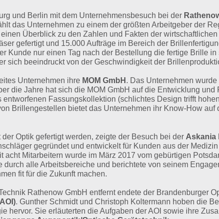
burg und Berlin mit dem Unternehmensbesuch bei der
Rathenow
lt das Unternehmen zu einem der größten Arbeitgeber der Reg
nen Überblick zu den Zahlen und Fakten der wirtschaftlichen 
äser gefertigt und 15.000 Aufträge im Bereich der Brillenfertigu
der Kunde nur einen Tag nach der Bestellung die fertige Brille
r sich beeindruckt von der Geschwindigkeit der Brillenprodukti
weites Unternehmen ihre
MOM GmbH
. Das Unternehmen wurde 1
er die Jahre hat sich die MOM GmbH auf die Entwicklung und P
s entworfenen Fassungskollektion (schlichtes Design trifft hohe
 von Brillengestellen bietet das Unternehmen ihr Know-How auf
t der Optik gefertigt werden, zeigte der Besuch bei der
Askania
hläger gegründet und entwickelt für Kunden aus der Medizin 
 acht Mitarbeitern wurde im März 2017 vom gebürtigen Potsda
e durch alle Arbeitsbereiche und berichtete von seinem Engage
men fit für die Zukunft machen.
 Technik Rathenow GmbH entfernt endete der Brandenburger Op
AOI)
. Gunther Schmidt und Christoph Koltermann hoben die B
e hervor. Sie erläuterten die Aufgaben der AOI sowie ihre Zus