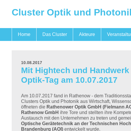
Cluster Optik und Photoni
Home
Das Cluster
Akteure
Veranstalt
Optik und Photonik
Mikroelektronik
Quantentechnologien
Das Team
10.08.2017
Mit Hightech und Handwerk
Optik-Tag am 10.07.2017
Am 10.07.2017 fand in Rathenow - dem Traditionssta
Clusters Optik und Photonik aus Wirtschaft, Wissensc
öffneten die
Rathenower Optik GmbH (Fielmann AG
Rathenow GmbH
ihre Tore und stellten ihre Kompe
Austausch mit den Unternehmen zu treten und geme
Optische Gerätetechnik an der Technischen Hoc
Brandenburg (AOI)
entwickelt wurde.