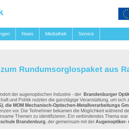
k
ungen
News
Mediathek
Service
Fördermöglichkeiten
FörderNewsBB
Messegemeinschaftspräsen
Fachkräftesicherung
 zum Rundumsorglospaket aus R
ndort der augenoptischen Industrie - der
Brandenburger Opti
haft und Politik nutzten die ganztägige Veranstaltung, um sich
), die MOM Mechanisch-Optischen-Metallverarbeitungs Gm
tenzen vor. Die Teilnehmer bekamen die Möglichkeit während de
insame Themen zu identifizieren. Ein verbindendes Thema war
hschule Brandenburg
, der gemeinsam mit der
Augenoptiker-