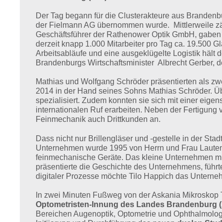
Der Tag begann für die Clusterakteure aus Branden
der Fielmann AG übernommen wurde. Mittlerweile zäh
Geschäftsführer der Rathenower Optik GmbH, gaben ei
derzeit knapp 1.000 Mitarbeiter pro Tag ca. 19.500 Gl
Arbeitsabläufe und eine ausgeklügelte Logistik hält 
Brandenburgs Wirtschaftsminister Albrecht Gerber, de
Mathias und Wolfgang Schröder präsentierten als z
2014 in der Hand seines Sohns Mathias Schröder. Üb
spezialisiert. Zudem konnten sie sich mit einer eigen
internationalen Ruf erarbeiten. Neben der Fertigung
Feinmechanik auch Drittkunden an.
Dass nicht nur Brillengläser und -gestelle in der Stad
Unternehmen wurde 1995 von Herrn und Frau Lautensc
feinmechanische Geräte. Das kleine Unternehmen mit
präsentierte die Geschichte des Unternehmens, führt
digitaler Prozesse möchte Tilo Happich das Unterneh
In zwei Minuten Fußweg von der Askania Mikroskop
Optometristen-Innung des Landes Brandenburg (
Bereichen Augenoptik, Optometrie und Ophthalmologi