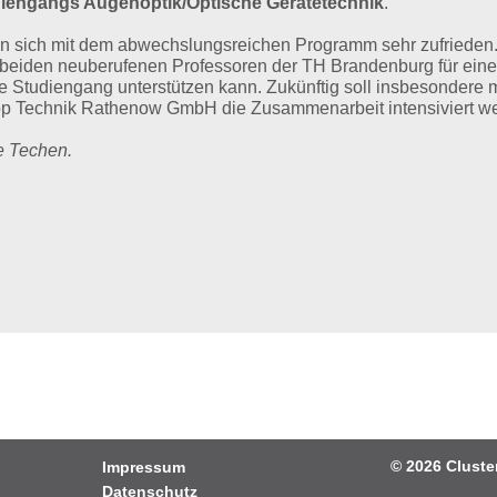
iengangs Augenoptik/Optische Gerätetechnik
.
n sich mit dem abwechslungsreichen Programm sehr zufrieden. E
e beiden neuberufenen Professoren der TH Brandenburg für eine
e Studiengang unterstützen kann. Zukünftig soll insbesondere
op Technik Rathenow GmbH die Zusammenarbeit intensiviert w
e Techen.
© 2026
Cluste
Impressum
Datenschutz