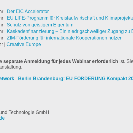
hr |
Der EIC Accelerator
hr |
EU LIFE-Programm für Kreislaufwirtschaft und Klimaprojekt
hr |
Schutz von geistigem Eigentum
hr |
Kaskadenfinanzierung – Ein niedrigschwelliger Zugang zu 
hr |
ZIM-Förderung für internationale Kooperationen nutzen
hr |
Creative Europe
ne
separate Anmeldung für jedes Webinar erforderlich
ist. S
anstaltung.
Network - Berlin-Brandenburg: EU-FÖRDERUNG Kompakt 2
ft und Technologie GmbH
.de