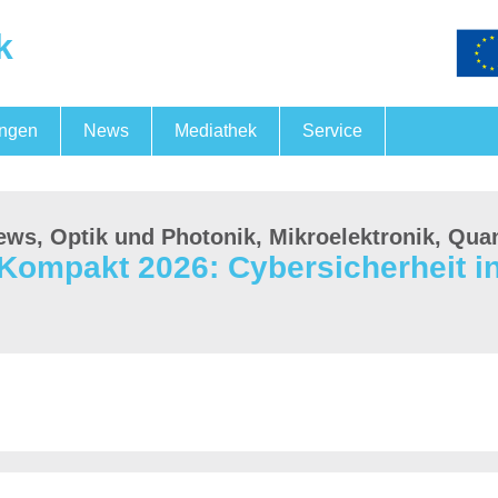
k
ungen
News
Mediathek
Service
Fördermöglichkeiten
FörderNewsBB
Messegemeinschaftspräsen
Fachkräftesicherung
ews, Optik und Photonik, Mikroelektronik, Qua
ompakt 2026: Cybersicherheit in