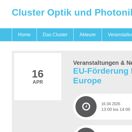
Cluster Optik und Photoni
Home
Das Cluster
Akteure
Veranstalt
Optik und Photonik
Mikroelektronik
Quantentechnologien
Das Team
Veranstaltungen & N
EU-Förderung K
16
Europe
APR
16.04.2026
13:00 bis 14:00