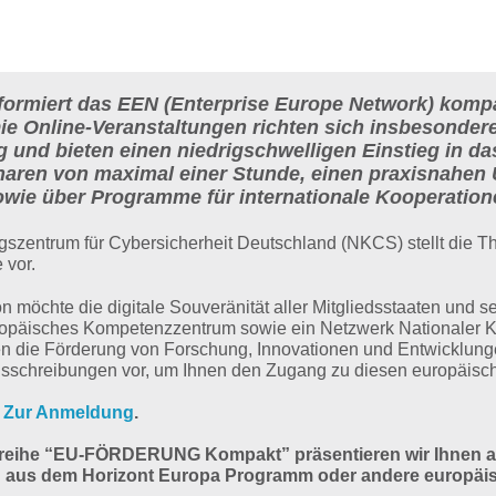
formiert das EEN (Enterprise Europe Network) kompa
Die Online-Veranstaltungen richten sich insbesond
 und bieten einen niedrigschwelligen Einstieg in da
aren von maximal einer Stunde, einen praxisnahen Ü
wie über Programme für internationale Kooperation
szentrum für Cybersicherheit Deutschland (NKCS) stellt die T
 vor.
möchte die digitale Souveränität aller Mitgliedsstaaten und s
ropäisches Kompetenzzentrum sowie ein Netzwerk Nationaler Ko
en die Förderung von Forschung, Innovationen und Entwicklung
usschreibungen vor, um Ihnen den Zugang zu diesen europäische
.
Zur Anmeldung
.
rreihe “EU-FÖRDERUNG Kompakt” präsentieren wir Ihnen 
aus dem Horizont Europa Programm oder andere europäisc