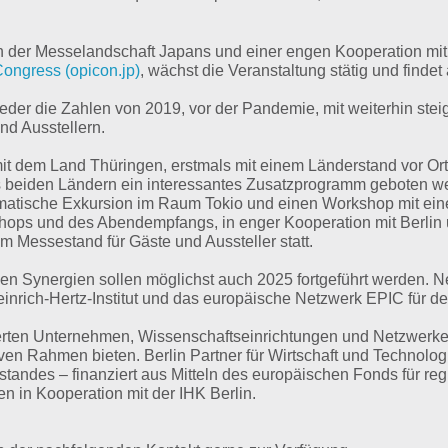
n der Messelandschaft Japans und einer engen Kooperation mit
ongress (opicon.jp)
, wächst die Veranstaltung stätig und find
eder die Zahlen von 2019, vor der Pandemie, mit weiterhin st
nd Ausstellern.
it dem Land Thüringen, erstmals mit einem Länderstand vor Ort 
s beiden Ländern ein interessantes Zusatzprogramm geboten we
matische Exkursion im Raum Tokio und einen Workshop mit e
hops und des Abendempfangs, in enger Kooperation mit Berlin 
 am Messestand für Gäste und Aussteller statt.
en Synergien sollen möglichst auch 2025 fortgeführt werden. N
nrich-Hertz-Institut und das europäische Netzwerk EPIC für den 
ierten Unternehmen, Wissenschaftseinrichtungen und Netzwerke
tiven Rahmen bieten. Berlin Partner für Wirtschaft und Technol
tandes – finanziert aus Mitteln des europäischen Fonds für r
sen in Kooperation mit der IHK Berlin.